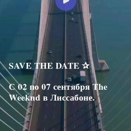
SAVE THE DATE
✰
С 02 по 07 сентября The
Weeknd в Лиссабоне.